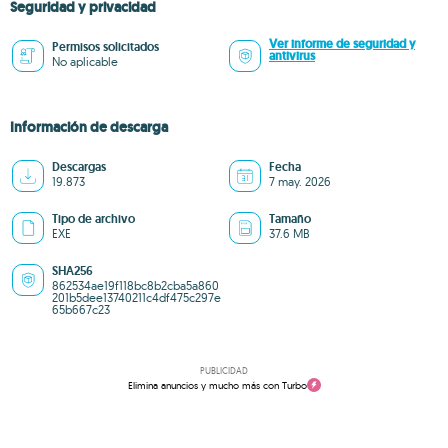
Seguridad y privacidad
Ver informe de seguridad y
Permisos solicitados
antivirus
No aplicable
Información de descarga
Descargas
Fecha
19.873
7 may. 2026
Tipo de archivo
Tamaño
EXE
37.6 MB
SHA256
862534ae19f118bc8b2cba5a860
201b5dee13740211c4df475c297e
65b667c23
PUBLICIDAD
Elimina anuncios y mucho más con Turbo