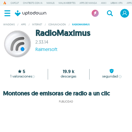
CAPCUT
CHATBOTS CON IA
MANUS
MALWAREBYTES
APPS DE MANGA
ANKI
URBAN VPN
APPS
WINDOWS
/
APPS
/
INTERNET
/
COMUNICACIÓN
/
RADIOMAXIMUS
RadioMaximus
2.33.14
Raimersoft
5
19.9 k
1
valoraciones
descargas
seguridad
Montones de emisoras de radio a un clic
PUBLICIDAD