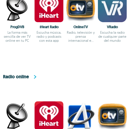
ProgDVB
iHeart Radio
OnlineTV
VRadio
La forma más
Escucha música,
Radio, televisión y
Escucha la radio
sencilla de ver TV
radio y podcasts
prensa
de cualquier parte
online en tu PC
con esta app
internacional en
del mundo
un solo lugar
Radio online