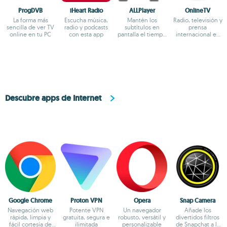
ProgDVB
iHeart Radio
ALLPlayer
OnlineTV
La forma más
Escucha música,
Mantén los
Radio, televisión y
sencilla de ver TV
radio y podcasts
subtítulos en
prensa
online en tu PC
con esta app
pantalla el tiempo
internacional en
necesario
un solo lugar
Descubre apps de Internet
Google Chrome
Proton VPN
Opera
Snap Camera
Navegación web
Potente VPN
Un navegador
Añade los
rápida, limpia y
gratuita, segura e
robusto, versátil y
divertidos filtros
fácil cortesía de
ilimitada
personalizable
de Snapchat a la